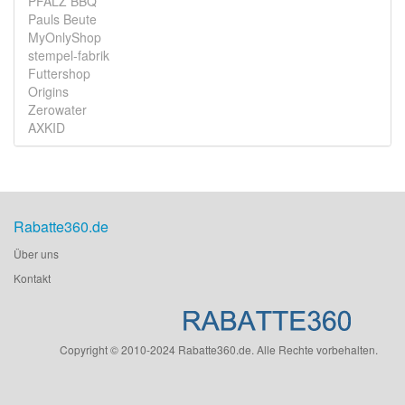
PFALZ BBQ
Pauls Beute
MyOnlyShop
stempel-fabrik
Futtershop
Origins
Zerowater
AXKID
Rabatte360.de
Über uns
Kontakt
Copyright © 2010-2024 Rabatte360.de. Alle Rechte vorbehalten.