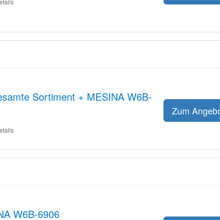
etails
gesamte Sortiment + MESINA W6B-
Zum Angeb
etails
INA W6B-6906