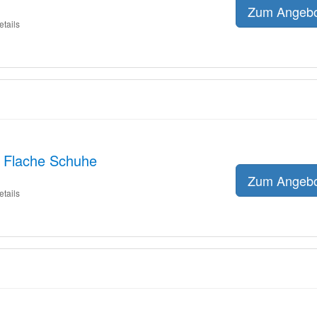
Zum Angeb
etails
f Flache Schuhe
Zum Angeb
etails