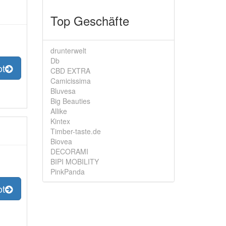
Top Geschäfte
drunterwelt
Db
ot
CBD EXTRA
Camicissima
Bluvesa
Big Beauties
Allike
Kintex
Timber-taste.de
Biovea
DECORAMI
BIPI MOBILITY
PinkPanda
ot