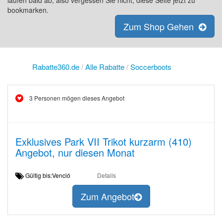
laufen bald ab, also vergessen Sie nicht, diese Seite jetzt zu
bookmarken.
Zum Shop Gehen
Rabatte360.de
/
Alle Rabatte
/
Soccerboots
3 Personen mögen dieses Angebot
Exklusives Park VII Trikot kurzarm (410)
Angebot, nur diesen Monat
Gültig bis:Venció
Details
Zum Angebot