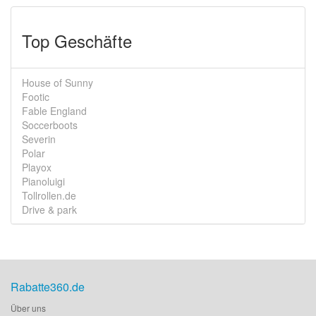
Top Geschäfte
House of Sunny
Footic
Fable England
Soccerboots
Severin
Polar
Playox
Pianoluigi
Tollrollen.de
Drive & park
Rabatte360.de
Über uns