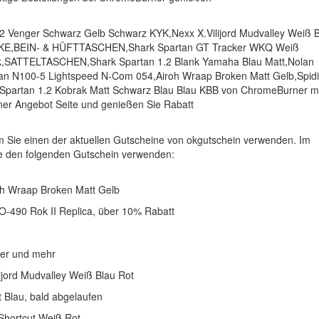
 2 Venger Schwarz Gelb Schwarz KYK,Nexx X.Vilijord Mudvalley Weiß 
ÄCKE,BEIN- & HÜFTTASCHEN,Shark Spartan GT Tracker WKQ Weiß
k,SATTELTASCHEN,Shark Spartan 1.2 Blank Yamaha Blau Matt,Nolan
lan N100-5 Lightspeed N-Com 054,Airoh Wraap Broken Matt Gelb,Spidi
 Spartan 1.2 Kobrak Matt Schwarz Blau Blau KBB von ChromeBurner m
ner Angebot Seite und genießen Sie Rabatt
 Sie einen der aktuellen Gutscheine von okgutschein verwenden. Im
 den folgenden Gutschein verwenden:
oh Wraap Broken Matt Gelb
O-490 Rok II Replica, über 10% Rabatt
ber und mehr
ijord Mudvalley Weiß Blau Rot
t Blau, bald abgelaufen
Shortcut Weiß Rot