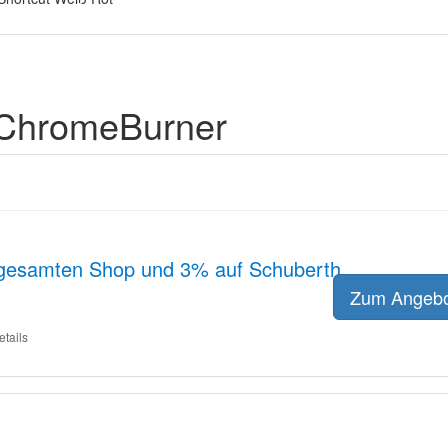
 ChromeBurner
 gesamten Shop und 3% auf Schuberth
Zum Angeb
etails