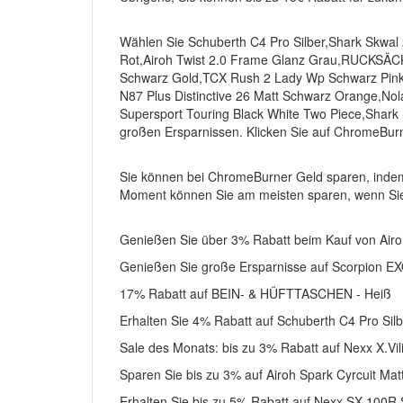
Wählen Sie Schuberth C4 Pro Silber,Shark Skwal
Rot,Airoh Twist 2.0 Frame Glanz Grau,RUCKS
Schwarz Gold,TCX Rush 2 Lady Wp Schwarz Pin
N87 Plus Distinctive 26 Matt Schwarz Orange,No
Supersport Touring Black White Two Piece,Shark
großen Ersparnissen. Klicken Sie auf ChromeBur
Sie können bei ChromeBurner Geld sparen, indem
Moment können Sie am meisten sparen, wenn Sie
Genießen Sie über 3% Rabatt beim Kauf von Air
Genießen Sie große Ersparnisse auf Scorpion EX
17% Rabatt auf BEIN- & HÜFTTASCHEN - Heiß
Erhalten Sie 4% Rabatt auf Schuberth C4 Pro Sil
Sale des Monats: bis zu 3% Rabatt auf Nexx X.Vil
Sparen Sie bis zu 3% auf Airoh Spark Cyrcuit Mat
Erhalten Sie bis zu 5% Rabatt auf Nexx SX.100R 