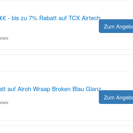
€€ - bis zu 7% Rabatt auf TCX Airtech
Zum Angeb
etails
att auf Airoh Wraap Broken Blau Glanz
Zum Angeb
etails