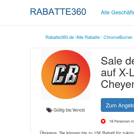
Alle Geschäft
Rabatte360.de
/
Alle Rabatte
/
ChromeBurner
Sale d
auf X-
Cheye
Zum Angeb
Gültig bis:Venció
18 Personen m
Übrigens, Sie können bis zu 15€ Rabatt für zukü