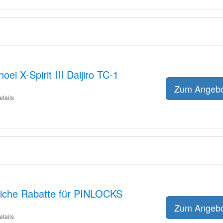
i X-Spirit III Daijiro TC-1
Zum Angeb
etails
liche Rabatte für PINLOCKS
Zum Angeb
etails